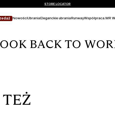
Nie masz konta? ZAREJESTRUJ SIĘ TERAZ
DARMOWA DOSTAWA I ZWROTY
STORE LOCATOR
Nowości
Ubrania
Eleganckie ubrania
Runway
Współpraca.
MR W
zedaż
LOOK BACK TO WOR
 TEŻ