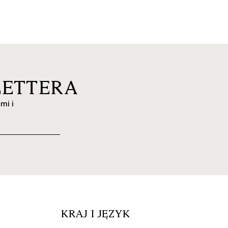
LETTERA
mi i
KRAJ I JĘZYK