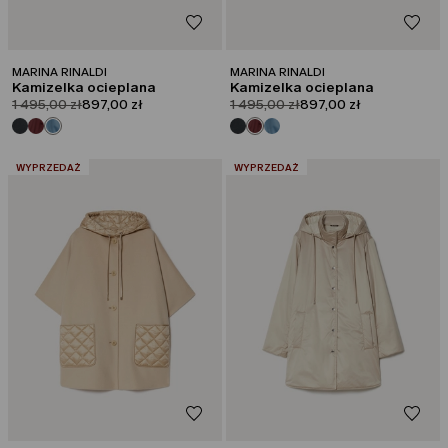
MARINA RINALDI
MARINA RINALDI
Kamizelka ocieplana
Kamizelka ocieplana
product.price.original
product.price.sale
product.price.original
product.price.sale
1 495,00 zł
897,00 zł
1 495,00 zł
897,00 zł
:
:
WYPRZEDAŻ
WYPRZEDAŻ