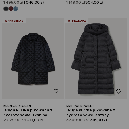
product.price.original
product.price.sale
product.price.original
product.price.sale
1 495,00 zł
1 046,00 zł
1 149,00 zł
804,00 zł
:
:
WYPRZEDAŻ
WYPRZEDAŻ
MARINA RINALDI
MARINA RINALDI
Długa kurtka pikowana z
Długa kurtka pikowana z
hydrofobowej tkaniny
hydrofobowej satyny
product.price.original
product.price.sale
product.price.original
product.price.sale
2 029,00 zł
1 217,00 zł
3 309,00 zł
2 316,00 zł