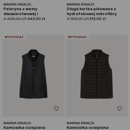
MARINA RINALDI
MARINA RINALDI
Peleryna z wełny
Długa kurtka pikowana z
dwuwarstwowej i
hydrofobowej mikrofibry
product.price.original
product.price.sale
product.price.original
product.price.sale
pikowanego materiału
2 405,00 zł
1 443,00 zł
2 189,00 zł
1 313,00 zł
:
:
WYPRZEDAŻ
WYPRZEDAŻ
MARINA RINALDI
MARINA RINALDI
Kamizelka ocieplana
Kamizelka ocieplana