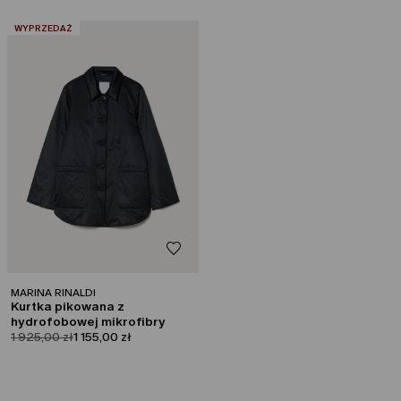
:
WYPRZEDAŻ
MARINA RINALDI
Kurtka pikowana z
hydrofobowej mikrofibry
product.price.original
product.price.sale
1 925,00 zł
1 155,00 zł