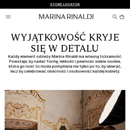
Nie masz konta? ZAREJESTRUJ SIĘ TERAZ
DARMOWA DOSTAWA I ZWROTY
STORE LOCATOR
Pro
w
ko
0
WYJĄTKOWOŚĆ KRYJE
SIĘ W DETALU
Każdy element odzieży Marina Rinaldi ma własną tożsamość.
Powstaje, by nadać formę, lekkość i pewność siebie osobie,
która go nosi: to moda pomyślana nie tylko po to, by ubierać,
lecz by celebrować obecność i osobowość każdej kobiety.