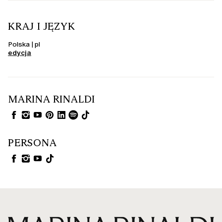
ZALOGUJ SIĘ DO SWOJEGO
KONTA
KRAJ I JĘZYK
Witaj ponownie! Jeśli masz już konto, zaloguj się.
Polska | pl
edycja
Email*
Hasło*
MARINA RINALDI
Nie pamiętasz hasła?
PERSONA
LOGIN
Lub zaloguj się za pomocą ulubionego serwisu
społecznościowego: