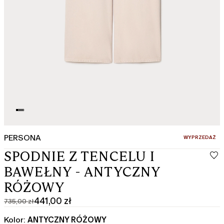
PERSONA
:
WYPRZEDAŻ
SPODNIE Z TENCELU I
BAWEŁNY - ANTYCZNY
RÓŻOWY
441,00 zł
735,00 zł
Cena
Aktualna
pierwotna
cena
Kolor:
ANTYCZNY RÓŻOWY