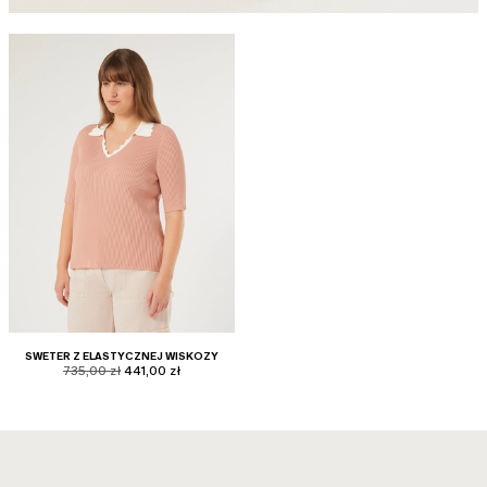
SWETER Z ELASTYCZNEJ WISKOZY
product.price.original
product.price.sale
735,00 zł
441,00 zł