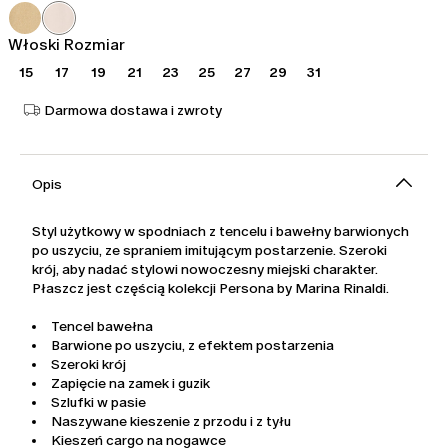
735,00
441,00
zł
zł
Włoski Rozmiar
15
17
19
21
23
25
27
29
31
Darmowa dostawa i zwroty
Opis
Styl użytkowy w spodniach z tencelu i bawełny barwionych
po uszyciu, ze spraniem imitującym postarzenie. Szeroki
krój, aby nadać stylowi nowoczesny miejski charakter.
Płaszcz jest częścią kolekcji Persona by Marina Rinaldi.
Tencel bawełna
Barwione po uszyciu, z efektem postarzenia
Szeroki krój
Zapięcie na zamek i guzik
Szlufki w pasie
Naszywane kieszenie z przodu i z tyłu
Kieszeń cargo na nogawce