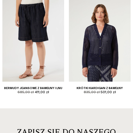
BERMUDY JEANSOWE Z BAWEŁNY I LNU
KRÓTKI KARDIGAN Z BAWEŁNY
product.price.original
product.price.sale
product.price.original
product.price.sale
685,00 zł
411,00 zł
835,00 zł
501,00 zł
ZAPISZ SIĘ DO NASZEGO