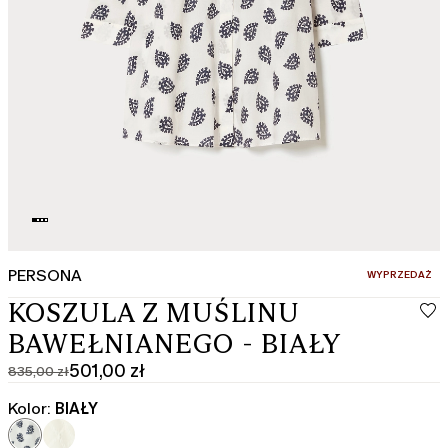
PERSONA
:
WYPRZEDAŻ
KOSZULA Z MUŚLINU
BAWEŁNIANEGO - BIAŁY
501,00 zł
835,00 zł
Cena
Aktualna
pierwotna
cena
Kolor:
BIAŁY
835,00
501,00
zł
zł