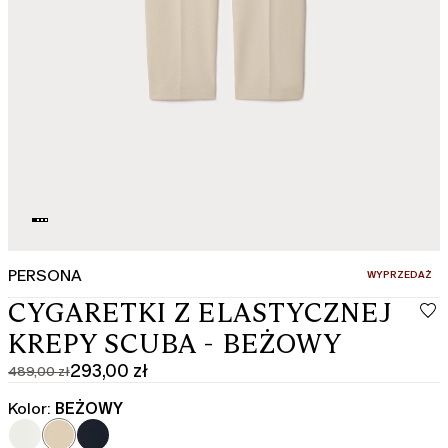
PERSONA
:
WYPRZEDAŻ
CYGARETKI Z ELASTYCZNEJ
KREPY SCUBA - BEŻOWY
293,00 zł
489,00 zł
Cena
Aktualna
pierwotna
cena
Kolor:
BEŻOWY
489,00
293,00
zł
zł