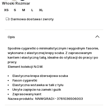
Włoski Rozmiar
XS
S
M
L
XL
Darmowa dostawa i zwroty
Opis
Spodnie cygaretki o minimalistycznym i wygodnym fasonie,
wykonane z elastycznej krepy scuba. Z zaprasowanym
kantem i elastyczną talią, idealne do stylizacji do pracy i po
pracy.
Element kolekcji N.O.W.
Elastyczna krepa dżersejowa scuba
Fason cygaretki
Elastyczna wstawka w talii z tyłu
Ukryte zapięcie na zamek i guzik
Zaprasowany kant
Nazwa produktu: NNWGRADI - 3781036506003