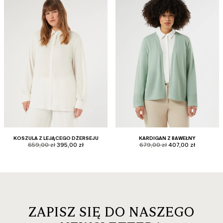
KOSZULA Z LEJĄCEGO DŻERSEJU
KARDIGAN Z BAWEŁNY
product.price.original
product.price.sale
product.price.original
product.price.sale
659,00 zł
395,00 zł
679,00 zł
407,00 zł
ZAPISZ SIĘ DO NASZEGO