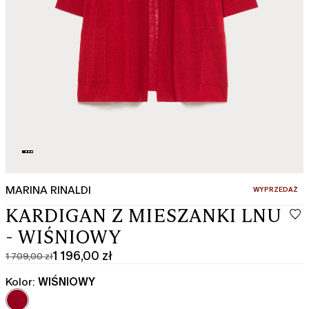
MARINA RINALDI
:
WYPRZEDAŻ
KARDIGAN Z MIESZANKI LNU
- WIŚNIOWY
1 196,00 zł
1 709,00 zł
Cena
Aktualna
pierwotna
cena
Kolor:
WIŚNIOWY
1 709,00
1 196,00
zł
zł