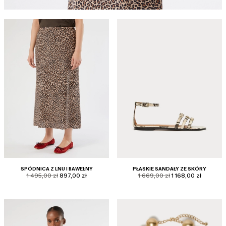
SPÓDNICA Z LNU I BAWEŁNY
PŁASKIE SANDAŁY ZE SKÓRY
product.price.original
product.price.sale
product.price.original
product.price.sale
1 495,00 zł
897,00 zł
1 669,00 zł
1 168,00 zł