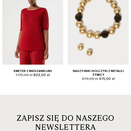
SWETER Z MIESZANKI LNU
NASZYJNIK I KOLCZYKI Z METALU I
product.price.original
product.price.sale
1 175,00 zł
822,00 zł
ŻYWICY
product.price.original
product.price.sale
679,00 zł
475,00 zł
ZAPISZ SIĘ DO NASZEGO
NEWSLETTERA