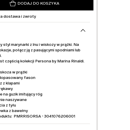
DODAJ DO KOSZYKA
 dostawa i zwroty
styl marynarki z lnu i wiskozy w prążki. Na
kazje, połącz ją z pasującymi spodniami lub
.
st częścią kolekcji Persona by Marina Rinaldi.
iskoza w prążki
dopasowany fason
z z klapami
 rękawy
e na guzik imitujący róg
nie naszywane
ia z tyłu
wka z bawełny
oduktu: PMRRISORSA - 3041076206001