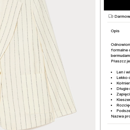
Darmowa
Opis
Odnowiony 
formalne o
bermudami
Płaszcz je
Len i w
Lekko 
Kołnier
Długie
Zapięci
Kiesze
Rozcięc
Podsze
Nazwa pr