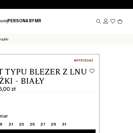
Produk
orld
PERSONA BY MR
w
koszy
0
rążki
:
WYPRZEDAŻ
T TYPU BLEZER Z LNU
ŻKI - BIAŁY
5,00 zł
Y
miar
19
21
23
25
27
29
31