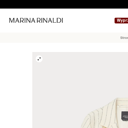
Wypr
Stro