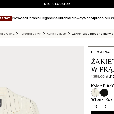
Nie masz konta? ZAREJESTRUJ SIĘ TERAZ
DARMOWA DOSTAWA I ZWROTY
STORE LOCATOR
Nowości
Ubrania
Eleganckie ubrania
Runway
Współpraca.
MR W
zedaż
na główna
Persona by MR
Kurtki i żakiety
Żakiet typu blezer z lnu w p
PERSONA
ŻAKIE
W PRĄ
81
1 359,00 zł
Cena
Aktualna
pierwotna
cena
Kolor:
BIAŁ
1 359,00
815,00
zł
zł
Włoski Roz
15
17