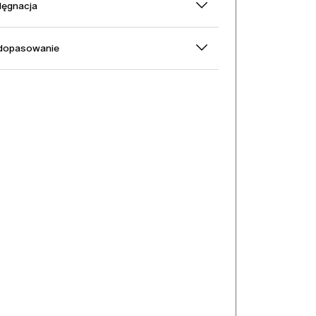
elęgnacja
 dopasowanie