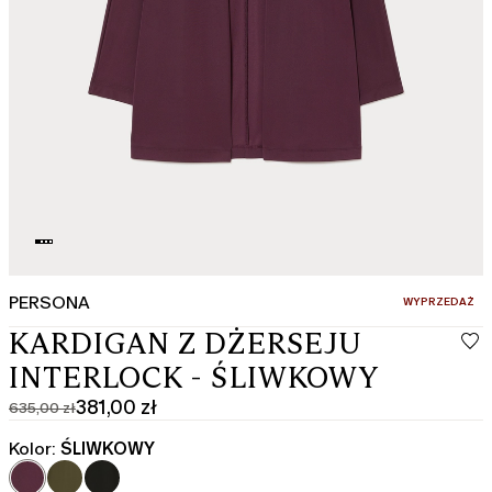
PERSONA
:
WYPRZEDAŻ
KARDIGAN Z DŻERSEJU
INTERLOCK - ŚLIWKOWY
381,00 zł
635,00 zł
Cena
Aktualna
pierwotna
cena
Kolor:
ŚLIWKOWY
635,00
381,00
zł
zł