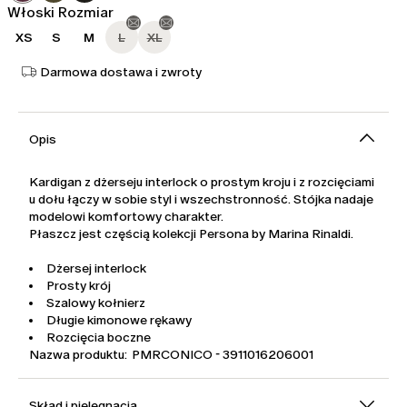
Włoski Rozmiar
XS
S
M
L
XL
Darmowa dostawa i zwroty
Opis
Kardigan z dżerseju interlock o prostym kroju i z rozcięciami
u dołu łączy w sobie styl i wszechstronność. Stójka nadaje
modelowi komfortowy charakter.
Płaszcz jest częścią kolekcji Persona by Marina Rinaldi.
Dżersej interlock
Prosty krój
Szalowy kołnierz
Długie kimonowe rękawy
Rozcięcia boczne
Nazwa produktu: PMRCONICO - 3911016206001
Skład i pielęgnacja