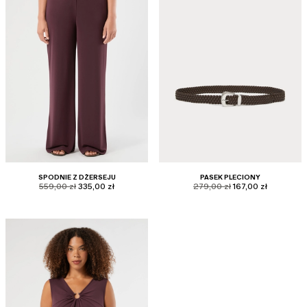
SPODNIE Z DŻERSEJU
PASEK PLECIONY
product.price.original
product.price.sale
product.price.original
product.price.sale
559,00 zł
335,00 zł
279,00 zł
167,00 zł