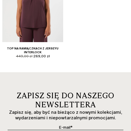
TOP NA RAMIĄCZKACH Z JERSEYU
INTERLOCK
product.price.original
product.price.sale
449,00 zł
269,00 zł
ZAPISZ SIĘ DO NASZEGO
NEWSLETTERA
Zapisz się, aby być na bieżąco z nowymi kolekcjami,
wydarzeniami i niepowtarzalnymi promocjami.