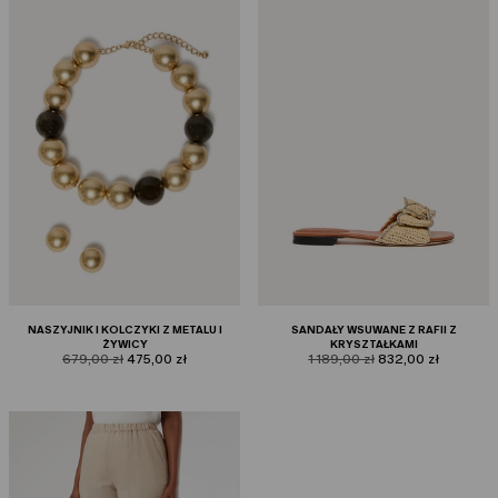
NASZYJNIK I KOLCZYKI Z METALU I
SANDAŁY WSUWANE Z RAFII Z
ŻYWICY
KRYSZTAŁKAMI
product.price.original
product.price.sale
product.price.original
product.price.sale
679,00 zł
475,00 zł
1 189,00 zł
832,00 zł