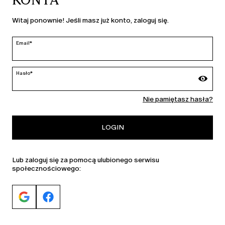
KONTA
KRAJ I JĘZYK
Witaj ponownie! Jeśli masz już konto, zaloguj się.
Polska | pl
edycja
Email*
Hasło*
MARINA RINALDI
Nie pamiętasz hasła?
PERSONA
LOGIN
Lub zaloguj się za pomocą ulubionego serwisu
społecznościowego: