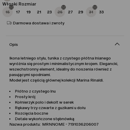
Włoski Rozmiar
15
17
19
21
23
25
27
29
31
33
Darmowa dostawa i zwroty
Opis
Ikona letniego stylu, tunika z czystego płótna lnianego
wyróżnia się prostym i minimalistycznym krojem. Elegancki,
wszechstronny element, idealny do noszenia również z
pasującymi spodniami.
Model jest częścią głównej kolekcji Marina Rinaldi.
Płótno z czystego lnu
Prosty krój
Kołnierzyk polo i dekolt w serek
Rękawy trzy czwarte z guzikami u dołu
Rozcięcia boczne
Detale wykończone stębnówką
Nazwa produktu: MRNNOME - 7191036206007