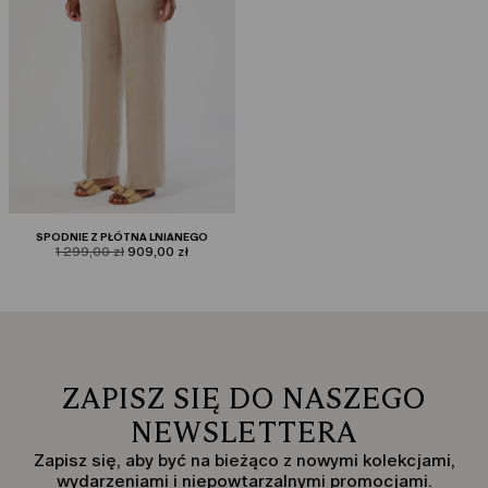
SPODNIE Z PŁÓTNA LNIANEGO
product.price.original
product.price.sale
1 299,00 zł
909,00 zł
ZAPISZ SIĘ DO NASZEGO
NEWSLETTERA
Zapisz się, aby być na bieżąco z nowymi kolekcjami,
wydarzeniami i niepowtarzalnymi promocjami.