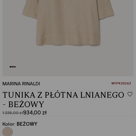
MARINA RINALDI
:
WYPRZEDAŻ
TUNIKA Z PŁÓTNA LNIANEGO
- BEŻOWY
934,00 zł
1 335,00 zł
Cena
Aktualna
pierwotna
cena
Kolor:
BEŻOWY
1 335,00
934,00
zł
zł