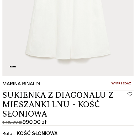
MARINA RINALDI
:
WYPRZEDAŻ
SUKIENKA Z DIAGONALU Z
MIESZANKI LNU - KOŚĆ
SŁONIOWA
990,00 zł
1 415,00 zł
Cena
Aktualna
pierwotna
cena
Kolor:
KOŚĆ SŁONIOWA