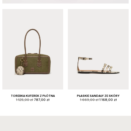
TOREBKA KUFEREK Z PŁÓTNA
PŁASKIE SANDAŁY ZE SKÓRY
product.price.original
product.price.sale
product.price.original
product.price.sale
1 125,00 zł
787,00 zł
1 669,00 zł
1 168,00 zł