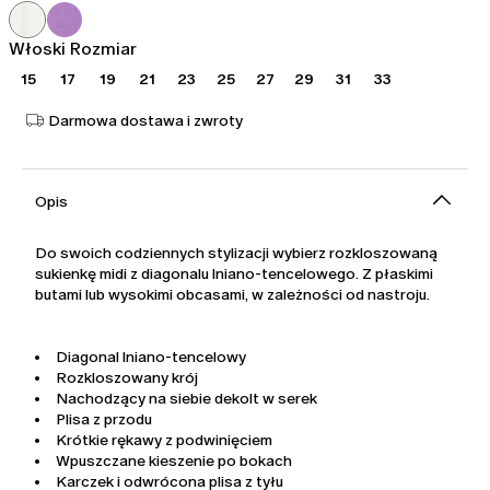
1 415,00
990,00
zł
zł
Włoski Rozmiar
15
17
19
21
23
25
27
29
31
33
Darmowa dostawa i zwroty
Opis
Do swoich codziennych stylizacji wybierz rozkloszowaną
sukienkę midi z diagonalu lniano-tencelowego. Z płaskimi
butami lub wysokimi obcasami, w zależności od nastroju.
Diagonal lniano-tencelowy
Rozkloszowany krój
Nachodzący na siebie dekolt w serek
Plisa z przodu
Krótkie rękawy z podwinięciem
Wpuszczane kieszenie po bokach
Karczek i odwrócona plisa z tyłu