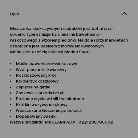
Opis
Mieszanka ekskluzywnych nadruków jest bohaterem
sukienki typu szmizjerka z muślinu bawełniano-
wiskozowego z wzorem plecionki. Na dole i przy mankietach
ozdobiona jest paskiem z motywem kwiatowym.
Model jest częścią kolekcji Marina Sport.
Muślin bawełniano-wiskozowy
Wzór plecionki i kwiatowy
Rozkloszowany krój
Kołnierzyk koszulowy
Zapięcie na guziki
Zaszewki z przodu i z tyłu
Poziome cięcie w talii i na biodrach
Krótkie wszywane rękawy
Wpuszczane kieszenie po bokach
Dopasowany pasek
Nazwa produktu: MRSLAMPADA - 8221296706002