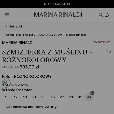
Nie masz konta? ZAREJESTRUJ SIĘ TERAZ
DARMOWA DOSTAWA I ZWROTY
STORE LOCATOR
Pro
w
ko
0
Sukienki
MARINA RINALDI
:
WYPRZEDAŻ
SZMIZJERKA Z MUŚLINU -
RÓŻNOKOLOROWY
993,00 zł
1 655,00 zł
Cena
Aktualna
pierwotna
cena
Kolor:
RÓŻNOKOLOROWY
1 655,00
993,00
zł
zł
Włoski Rozmiar
15
17
19
21
23
25
27
29
31
33
Darmowa dostawa i zwroty