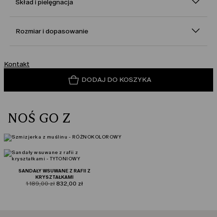
Skład i pielęgnacja
Rozmiar i dopasowanie
Kontakt
DODAJ DO KOSZYKA
NOŚ GO Z
SANDAŁY WSUWANE Z RAFII Z
KRYSZTAŁKAMI
product.price.original
product.price.sale
1 189,00 zł
832,00 zł