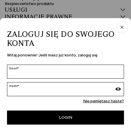
Bezpieczeństwo produktu
USŁUGI
INFORMACJE PRAWNE
ZALOGUJ SIĘ DO SWOJEGO
KONTA
KRAJ I JĘZYK
Witaj ponownie! Jeśli masz już konto, zaloguj się.
Polska | pl
edycja
Email*
Hasło*
MARINA RINALDI
Nie pamiętasz hasła?
PERSONA
LOGIN