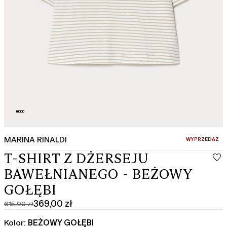
MARINA RINALDI
:
WYPRZEDAŻ
T-SHIRT Z DŻERSEJU
BAWEŁNIANEGO - BEŻOWY
GOŁĘBI
369,00 zł
615,00 zł
Cena
Aktualna
pierwotna
cena
Kolor:
BEŻOWY GOŁĘBI