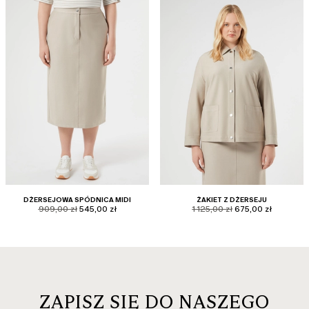
DŻERSEJOWA SPÓDNICA MIDI
ŻAKIET Z DŻERSEJU
product.price.original
product.price.sale
product.price.original
product.price.sale
909,00 zł
545,00 zł
1 125,00 zł
675,00 zł
ZAPISZ SIĘ DO NASZEGO