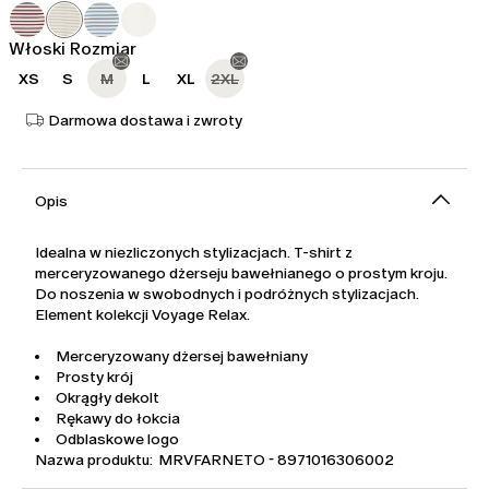
615,00
369,00
zł
zł
Włoski Rozmiar
XS
S
M
L
XL
2XL
Darmowa dostawa i zwroty
Opis
Idealna w niezliczonych stylizacjach. T-shirt z
merceryzowanego dżerseju bawełnianego o prostym kroju.
Do noszenia w swobodnych i podróżnych stylizacjach.
Element kolekcji Voyage Relax.
Merceryzowany dżersej bawełniany
Prosty krój
Okrągły dekolt
Rękawy do łokcia
Odblaskowe logo
Nazwa produktu: MRVFARNETO - 8971016306002