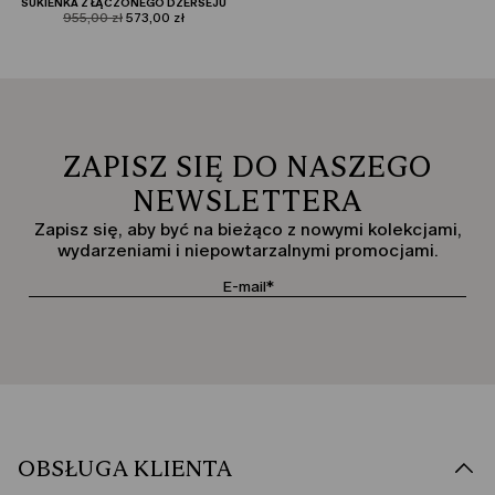
SUKIENKA Z ŁĄCZONEGO DŻERSEJU
product.price.original
product.price.sale
955,00 zł
573,00 zł
ZAPISZ SIĘ DO NASZEGO
NEWSLETTERA
Zapisz się, aby być na bieżąco z nowymi kolekcjami,
wydarzeniami i niepowtarzalnymi promocjami.
OBSŁUGA KLIENTA