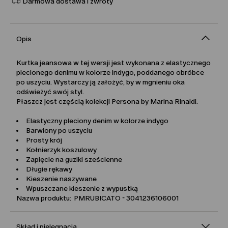
Darmowa dostawa i zwroty
Opis
Kurtka jeansowa w tej wersji jest wykonana z elastycznego
plecionego denimu w kolorze indygo, poddanego obróbce
po uszyciu. Wystarczy ją założyć, by w mgnieniu oka
odświeżyć swój styl.
Płaszcz jest częścią kolekcji Persona by Marina Rinaldi.
Elastyczny pleciony denim w kolorze indygo
Barwiony po uszyciu
Prosty krój
Kołnierzyk koszulowy
Zapięcie na guziki sześcienne
Długie rękawy
Kieszenie naszywane
Wpuszczane kieszenie z wypustką
Nazwa produktu: PMRUBICATO - 3041236106001
Skład i pielęgnacja