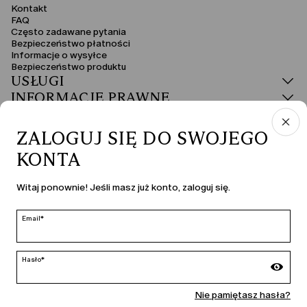
Kontakt
FAQ
Często zadawane pytania
Bezpieczeństwo płatności
Informacje o wysyłce
Bezpieczeństwo produktu
USŁUGI
INFORMACJE PRAWNE
ZALOGUJ SIĘ DO SWOJEGO
KONTA
KRAJ I JĘZYK
Witaj ponownie! Jeśli masz już konto, zaloguj się.
Polska | pl
edycja
Email*
Hasło*
MARINA RINALDI
Nie pamiętasz hasła?