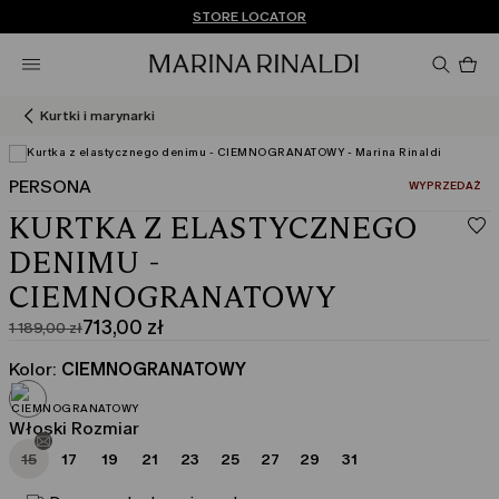
Nie masz konta? ZAREJESTRUJ SIĘ TERAZ
DARMOWA DOSTAWA I ZWROTY
STORE LOCATOR
Pro
w
ko
0
Kurtki i marynarki
PERSONA
:
WYPRZEDAŻ
Wyświetl w 3D
KURTKA Z ELASTYCZNEGO
DENIMU -
CIEMNOGRANATOWY
713,00 zł
1 189,00 zł
Cena
Aktualna
pierwotna
cena
Kolor:
CIEMNOGRANATOWY
1 189,00
713,00
zł
zł
Włoski Rozmiar
15
17
19
21
23
25
27
29
31