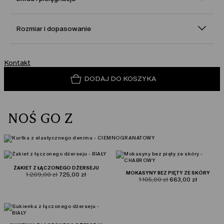
Rozmiar i dopasowanie
Kontakt
DODAJ DO KOSZYKA
NOŚ GO Z
ŻAKIET Z ŁĄCZONEGO DŻERSEJU
MOKASYNY BEZ PIĘTY ZE SKÓRY
product.price.original
product.price.sale
1 209,00 zł
725,00 zł
product.price.original
product.price.sale
1 105,00 zł
663,00 zł