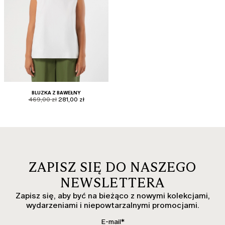
BLUZKA Z BAWEŁNY
product.price.original
product.price.sale
469,00 zł
281,00 zł
ZAPISZ SIĘ DO NASZEGO
NEWSLETTERA
Zapisz się, aby być na bieżąco z nowymi kolekcjami,
wydarzeniami i niepowtarzalnymi promocjami.