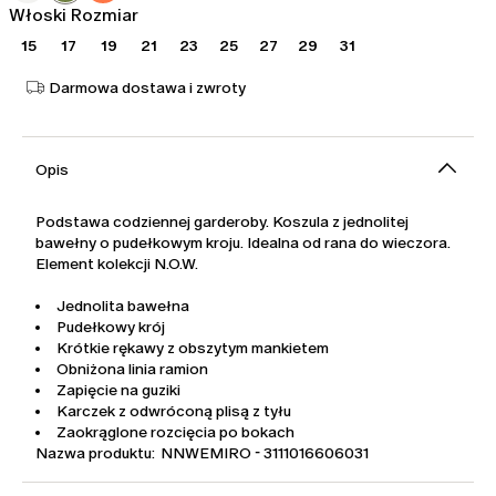
Włoski Rozmiar
15
17
19
21
23
25
27
29
31
Darmowa dostawa i zwroty
Opis
Podstawa codziennej garderoby. Koszula z jednolitej
bawełny o pudełkowym kroju. Idealna od rana do wieczora.
Element kolekcji N.O.W.
Jednolita bawełna
Pudełkowy krój
Krótkie rękawy z obszytym mankietem
Obniżona linia ramion
Zapięcie na guziki
Karczek z odwróconą plisą z tyłu
Zaokrąglone rozcięcia po bokach
Nazwa produktu: NNWEMIRO - 3111016606031