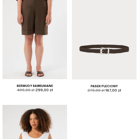
BERMUDY BAWEŁNIANE
PASEK PLECIONY
product.price.original
product.price.sale
product.price.original
product.price.sale
499,00 zł
299,00 zł
279,00 zł
167,00 zł