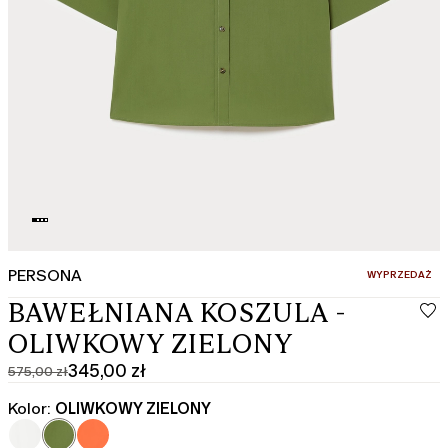
PERSONA
:
WYPRZEDAŻ
BAWEŁNIANA KOSZULA -
OLIWKOWY ZIELONY
345,00 zł
575,00 zł
Cena
Aktualna
pierwotna
cena
Kolor:
OLIWKOWY ZIELONY
575,00
345,00
zł
zł