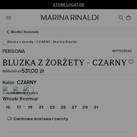
Nie masz konta? ZAREJESTRUJ SIĘ TERAZ
DARMOWA DOSTAWA I ZWROTY
STORE LOCATOR
Pro
w
ko
0
Bluzki i koszule
PERSONA
:
WYPRZEDAŻ
BLUZKA Z ŻORŻETY - CZARNY
531,00 zł
885,00 zł
Cena
Aktualna
pierwotna
cena
Kolor:
CZARNY
885,00
531,00
zł
zł
Włoski Rozmiar
15
17
19
21
23
25
27
29
31
Darmowa dostawa i zwroty