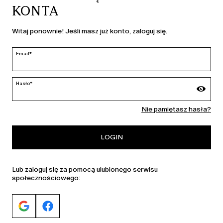
KONTA
KRAJ I JĘZYK
Witaj ponownie! Jeśli masz już konto, zaloguj się.
Polska | pl
edycja
Email*
Hasło*
MARINA RINALDI
Nie pamiętasz hasła?
PERSONA
LOGIN
Lub zaloguj się za pomocą ulubionego serwisu
społecznościowego: