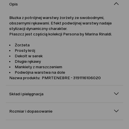
Opis
Bluzka z potrójnej warstwy żorżety ze swobodnymi,
obszernymi rękawami. Efekt podwójnej warstwy nadaje
stylizacji dynamiczny charakter.
Płaszcz jest częścią kolekcji Persona by Marina Rinaldi.
Żorżeta
Prosty krój
Dekolt w serek
Długie rękawy
Mankiety z marszczeniem
Podwójna warstwa na dole
Nazwa produktu: PMRTENEBRE - 3191116106020
Skład i pielęgnacja
Rozmiar i dopasowanie