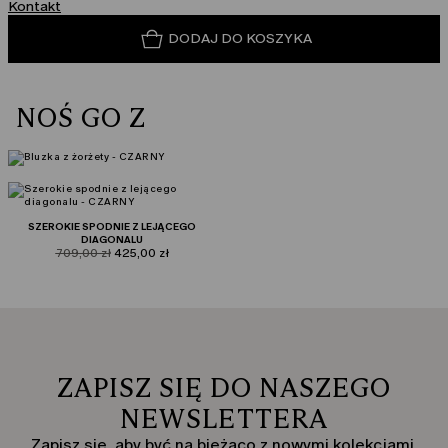
Kontakt
DODAJ DO KOSZYKA
NOŚ GO Z
SZEROKIE SPODNIE Z LEJĄCEGO
DIAGONALU
product.price.original
product.price.sale
709,00 zł
425,00 zł
ZAPISZ SIĘ DO NASZEGO
NEWSLETTERA
Zapisz się, aby być na bieżąco z nowymi kolekcjami,