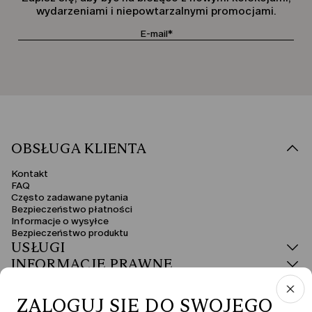
wydarzeniami i niepowtarzalnymi promocjami.
OBSŁUGA KLIENTA
Kontakt
FAQ
Często zadawane pytania
Bezpieczeństwo płatności
Informacje o wysyłce
Bezpieczeństwo produktu
USŁUGI
INFORMACJE PRAWNE
ZALOGUJ SIĘ DO SWOJEGO