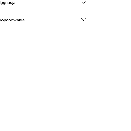
elęgnacja
 dopasowanie