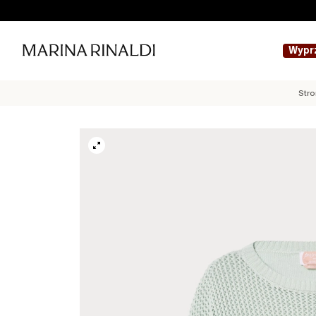
Wypr
Str