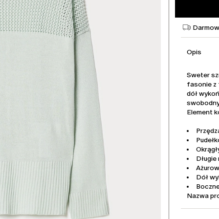
Darmowa
Opis
Sweter sz
fasonie z
dół wykoń
swobodny 
Element ko
Przędz
Pudełk
Okrągł
Długie
Ażurow
Dół wy
Boczne
Nazwa pr