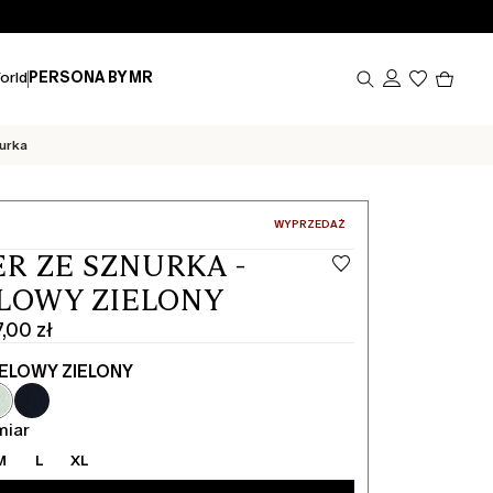
Produk
orld
PERSONA BY MR
w
koszy
0
urka
:
WYPRZEDAŻ
R ZE SZNURKA -
LOWY ZIELONY
,00 zł
ELOWY ZIELONY
miar
M
L
XL