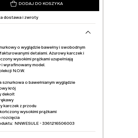
DODAJ DO KOSZYKA
 dostawa i zwroty
nurkowy o wyglądzie bawełny i swobodnym
 fakturowanymi detalami. Ażurowy karczek i
czony wysokimi prążkami uzupełniają
i wyrafinowany model.
lekcji N.O.W.
a sznurkowa o bawełnianym wyglądzie
owy krój
y dekolt
 rękawy
y karczek z przodu
kończony wysokimi prążkami
 rozcięcia
oduktu: NNWESULE - 3361216506003