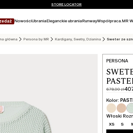
Nie masz konta? ZAREJESTRUJ SIĘ TERAZ
DARMOWA DOSTAWA I ZWROTY
STORE LOCATOR
Nowości
Ubrania
Eleganckie ubrania
Runway
Współpraca.
MR W
zedaż
ona główna
Persona by MR
Kardigany, Swetry, Dzianina
Sweter ze szn
PERSONA
SWETE
PASTE
407
679,00 zł
Cena
Aktualna
pierwotna
cena
Kolor:
PAST
679,00
407,00
zł
zł
Włoski Roz
XS
S