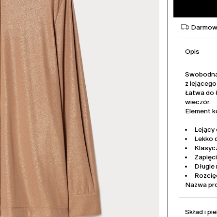
Darmowa
Opis
Swobodna 
z lejącego
Łatwa do ł
wieczór.
Element ko
Lejący 
Lekko 
Klasyc
Zapięci
Długie
Rozcię
Nazwa pr
Skład i pi