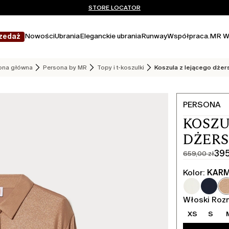
Nie masz konta? ZAREJESTRUJ SIĘ TERAZ
DARMOWA DOSTAWA I ZWROTY
STORE LOCATOR
Nowości
Ubrania
Eleganckie ubrania
Runway
Współpraca.
MR W
zedaż
ona główna
Persona by MR
Topy i t-koszulki
Koszula z lejącego dżer
PERSONA
KOSZU
DŻERS
395
659,00 zł
Cena
Aktualna
pierwotna
cena
Kolor:
KAR
659,00
395,00
zł
zł
Włoski Roz
XS
S