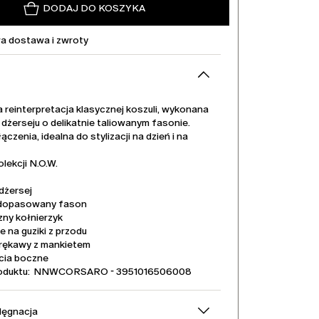
DODAJ DO KOSZYKA
 dostawa i zwroty
reinterpretacja klasycznej koszuli, wykonana
 dżerseju o delikatnie taliowanym fasonie.
ączenia, idealna do stylizacji na dzień i na
lekcji N.O.W.
dżersej
dopasowany fason
zny kołnierzyk
e na guziki z przodu
 rękawy z mankietem
cia boczne
oduktu: NNWCORSARO - 3951016506008
elęgnacja