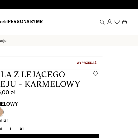
Produk
orld
PERSONA BY MR
w
koszy
0
seju
:
WYPRZEDAŻ
LA Z LEJĄCEGO
EJU - KARMELOWY
,00 zł
MELOWY
miar
M
L
XL