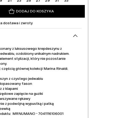
19
21
23
25
27
29
31
33
DODAJ DO KOSZYKA
 dostawa i zwroty
konany z luksusowego krepdeszynu z
jedwabiu, ozdobiony unikalnym nadrukiem.
lement stylizacji, który nie pozostanie
ony.
 częścią głównej kolekcji Marina Rinaldi.
szyn z czystego jedwabiu
dopasowany fason
z z klapami
zędowe zapięcie na guziki
 wszywane rękawy
nie z podwójną wypustką i patką
szewką
oduktu: MRNUMANO - 7041116106001