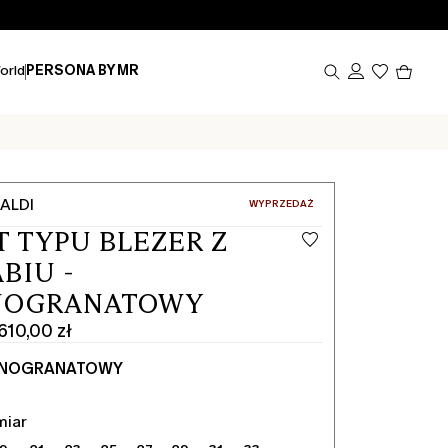
Produk
orld
PERSONA BY MR
w
koszy
0
ALDI
:
WYPRZEDAŻ
T TYPU BLEZER Z
BIU -
NOGRANATOWY
610,00 zł
MNOGRANATOWY
miar