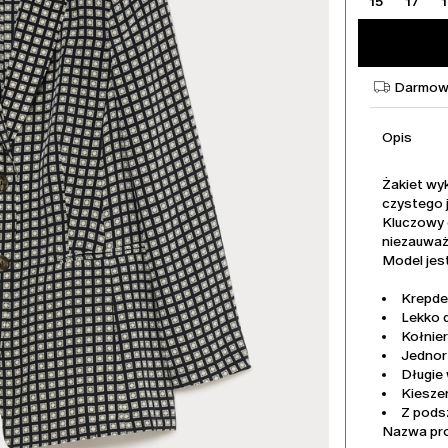
15
17
Darmowa
Opis
Żakiet wy
czystego 
Kluczowy e
niezauważ
Model jest
Krepde
Lekko 
Kołnier
Jednor
Długie
Kiesze
Z pod
Nazwa pr