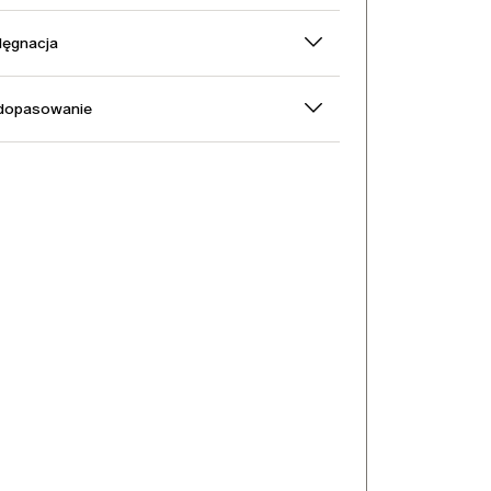
elęgnacja
 dopasowanie