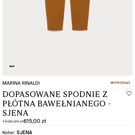
MARINA RINALDI
:
WYPRZEDAŻ
DOPASOWANE SPODNIE Z
PŁÓTNA BAWEŁNIANEGO -
SJENA
615,00 zł
1 025,00 zł
Cena
Aktualna
pierwotna
cena
Kolor:
SJENA