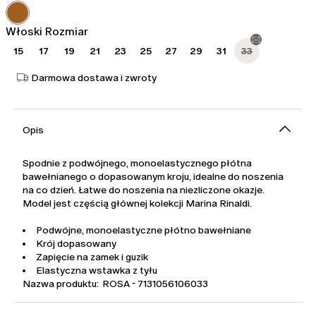
1 025,00
615,00
zł
zł
Włoski Rozmiar
15
17
19
21
23
25
27
29
31
33
Darmowa dostawa i zwroty
Opis
Spodnie z podwójnego, monoelastycznego płótna
bawełnianego o dopasowanym kroju, idealne do noszenia
na co dzień. Łatwe do noszenia na niezliczone okazje.
Model jest częścią głównej kolekcji Marina Rinaldi.
Podwójne, monoelastyczne płótno bawełniane
Krój dopasowany
Zapięcie na zamek i guzik
Elastyczna wstawka z tyłu
Nazwa produktu: ROSA - 7131056106033