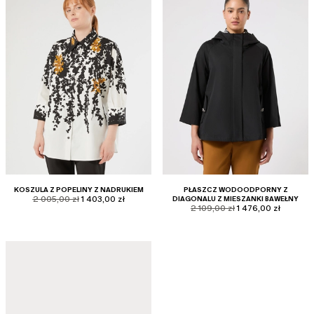
KOSZULA Z POPELINY Z NADRUKIEM
PŁASZCZ WODOODPORNY Z
product.price.original
product.price.sale
2 005,00 zł
1 403,00 zł
DIAGONALU Z MIESZANKI BAWEŁNY
product.price.original
product.price.sale
2 109,00 zł
1 476,00 zł