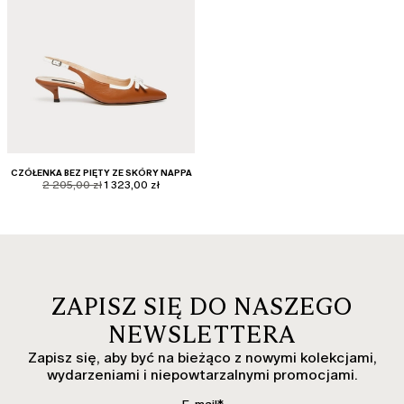
CZÓŁENKA BEZ PIĘTY ZE SKÓRY NAPPA
product.price.original
product.price.sale
2 205,00 zł
1 323,00 zł
ZAPISZ SIĘ DO NASZEGO
NEWSLETTERA
Zapisz się, aby być na bieżąco z nowymi kolekcjami,
wydarzeniami i niepowtarzalnymi promocjami.