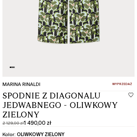
MARINA RINALDI
:
WYPRZEDAŻ
SPODNIE Z DIAGONALU
JEDWABNEGO - OLIWKOWY
ZIELONY
1 490,00 zł
2 129,00 zł
Cena
Aktualna
pierwotna
cena
Kolor:
OLIWKOWY ZIELONY