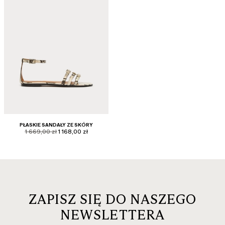
PŁASKIE SANDAŁY ZE SKÓRY
product.price.original
product.price.sale
1 669,00 zł
1 168,00 zł
ZAPISZ SIĘ DO NASZEGO
NEWSLETTERA