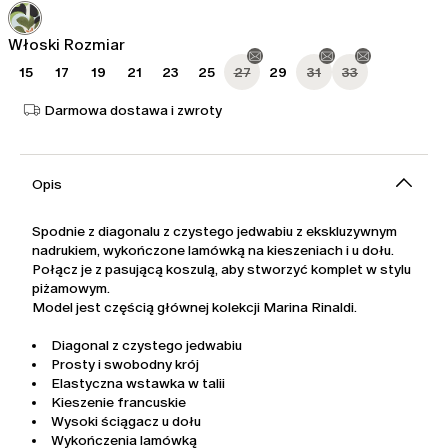
2 129,00
1 490,00
zł
zł
Włoski Rozmiar
15
17
19
21
23
25
27
29
31
33
Darmowa dostawa i zwroty
Opis
Spodnie z diagonalu z czystego jedwabiu z ekskluzywnym
nadrukiem, wykończone lamówką na kieszeniach i u dołu.
Połącz je z pasującą koszulą, aby stworzyć komplet w stylu
piżamowym.
Model jest częścią głównej kolekcji Marina Rinaldi.
Diagonal z czystego jedwabiu
Prosty i swobodny krój
Elastyczna wstawka w talii
Kieszenie francuskie
Wysoki ściągacz u dołu
Wykończenia lamówką