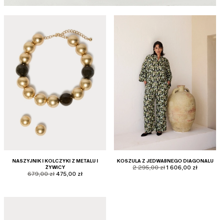
NASZYJNIK I KOLCZYKI Z METALU I
KOSZULA Z JEDWABNEGO DIAGONALU
product.price.original
product.price.sale
ŻYWICY
2 295,00 zł
1 606,00 zł
product.price.original
product.price.sale
679,00 zł
475,00 zł