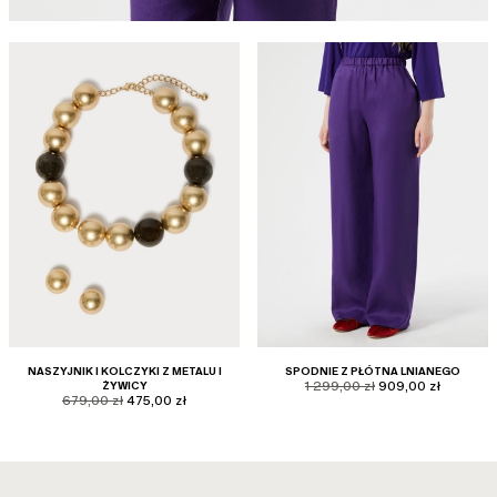
NASZYJNIK I KOLCZYKI Z METALU I
SPODNIE Z PŁÓTNA LNIANEGO
product.price.original
product.price.sale
ŻYWICY
1 299,00 zł
909,00 zł
product.price.original
product.price.sale
679,00 zł
475,00 zł