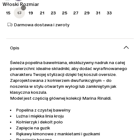
Włoski Rozmiar
15
17
19
21
23
25
27
29
31
33
Darmowa dostawa i zwroty
Opis
Świeża popelina bawełniana, ekskluzywny nadruk na całej
powierzchni: idealne składniki, aby dodać wyrafinowanego
charakteru Twojej stylizacji dzięki tej koszuli oversize.
Zaprojektowana z kołnierzem dwufunkcyjnym – do
noszenia w stylu otwartym wyłogi lub zamkniętym jak
klasyczna koszula.
Model jest częścią głównej kolekcji Marina Rinaldi.
Popelina z czystej bawełny
Luźna i miękka linia kroju
Kołnierzyk i dekolt polo
Zapięcie na guzik
Rękawy kimonowe z mankietami i guzikami
Rozcięcia boczne