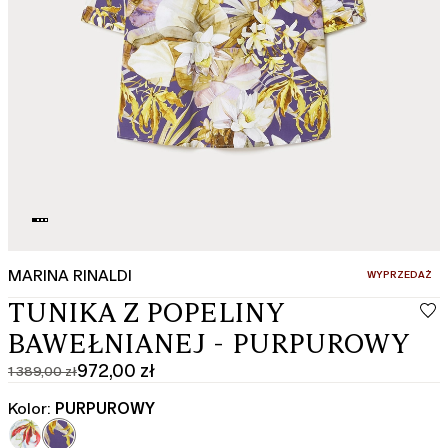
MARINA RINALDI
:
WYPRZEDAŻ
TUNIKA Z POPELINY
BAWEŁNIANEJ - PURPUROWY
972,00 zł
1 389,00 zł
Cena
Aktualna
pierwotna
cena
Kolor:
PURPUROWY
1 389,00
972,00
zł
zł