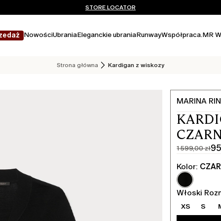
Nie masz konta? ZAREJESTRUJ SIĘ TERAZ
DARMOWA DOSTAWA I ZWROTY
STORE LOCATOR
Nowości
Ubrania
Eleganckie ubrania
Runway
Współpraca.
MR W
zedaż
Strona główna
Kardigan z wiskozy
MARINA RIN
KARDI
CZAR
95
1 599,00 zł
Cena
Aktualna
pierwotna
cena
Kolor:
CZAR
1 599,00
959,00
zł
zł
Włoski Roz
XS
S