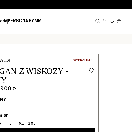
Produk
orld
PERSONA BY MR
w
koszy
0
ALDI
:
WYPRZEDAŻ
GAN Z WISKOZY -
NY
9,00 zł
NY
miar
M
L
XL
2XL