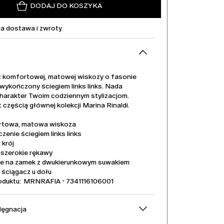
DODAJ DO KOSZYKA
 dostawa i zwroty
z komfortowej, matowej wiskozy o fasonie
 wykończony ściegiem links links. Nada
charakter Twoim codziennym stylizacjom.
 częścią głównej kolekcji Marina Rinaldi.
towa, matowa wiskoza
enie ściegiem links links
 krój
 szerokie rękawy
ie na zamek z dwukierunkowym suwakiem
 ściągacz u dołu
oduktu: MRNRAFIA - 7341116106001
elęgnacja