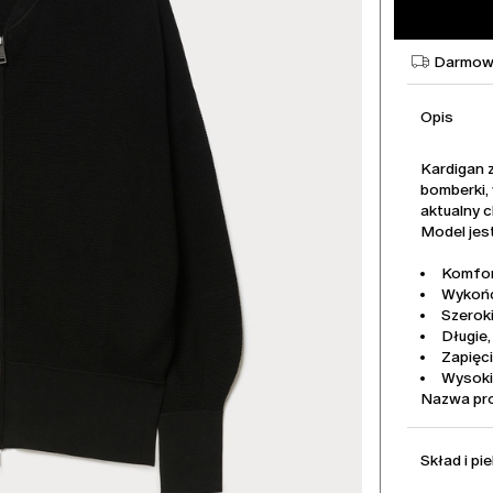
Darmowa
Opis
Kardigan 
bomberki,
aktualny 
Model jest
Komfor
Wykończ
Szeroki
Długie,
Zapięc
Wysoki
Nazwa pr
Skład i pi