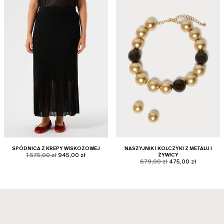
SPÓDNICA Z KREPY WISKOZOWEJ
NASZYJNIK I KOLCZYKI Z METALU I
product.price.original
product.price.sale
1 575,00 zł
945,00 zł
ŻYWICY
product.price.original
product.price.sale
679,00 zł
475,00 zł