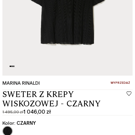
MARINA RINALDI
:
WYPRZEDAŻ
SWETER Z KREPY
WISKOZOWEJ - CZARNY
1 046,00 zł
1 495,00 zł
Cena
Aktualna
pierwotna
cena
Kolor:
CZARNY
1 495,00
1 046,00
zł
zł