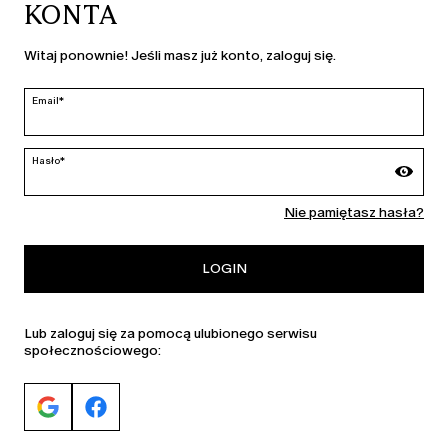
KONTA
KRAJ I JĘZYK
Witaj ponownie! Jeśli masz już konto, zaloguj się.
Polska | pl
edycja
Email*
Hasło*
MARINA RINALDI
Nie pamiętasz hasła?
PERSONA
LOGIN
Lub zaloguj się za pomocą ulubionego serwisu
społecznościowego: