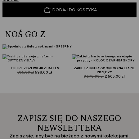
DODAJ DO KOSZYKA
NOŚ GO Z
T-SHIRT Z DŻERSEJU Z HAFTEM
ŻAKIET Z LNU BARWIONEGO NA ETAPIE
product.price.original
product.price.sale
855,00 zł
598,00 zł
PRZĘDZY
product.price.original
product.price.sale
3 579,00 zł
2 505,00 zł
ZAPISZ SIĘ DO NASZEGO
NEWSLETTERA
Zapisz się, aby być na bieżąco z nowymi kolekcjami,