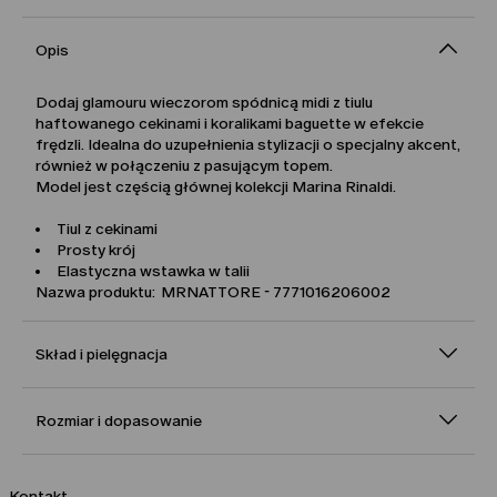
Opis
Dodaj glamouru wieczorom spódnicą midi z tiulu
haftowanego cekinami i koralikami baguette w efekcie
frędzli. Idealna do uzupełnienia stylizacji o specjalny akcent,
również w połączeniu z pasującym topem.
Model jest częścią głównej kolekcji Marina Rinaldi.
Tiul z cekinami
Prosty krój
Elastyczna wstawka w talii
Nazwa produktu: MRNATTORE - 7771016206002
Skład i pielęgnacja
Rozmiar i dopasowanie
Kontakt