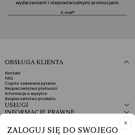
wydarzeniami i niepowtarzalnymi promocjami.
OBSŁUGA KLIENTA
Kontakt
FAQ
Często zadawane pytania
Bezpieczeństwo płatności
Informacje o wysyłce
Bezpieczeństwo produktu
USŁUGI
INFORMACJE PRAWNE
ZALOGUJ SIĘ DO SWOJEGO