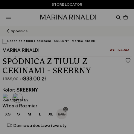
Nie masz konta? ZAREJESTRUJ SIĘ TERAZ
DARMOWA DOSTAWA I ZWROTY
STORE LOCATOR
Pro
w
ko
0
Spódnice
MARINA RINALDI
:
WYPRZEDAŻ
SPÓDNICA Z TIULU Z
CEKINAMI - SREBRNY
833,00 zł
1 389,00 zł
Cena
Aktualna
pierwotna
cena
Kolor:
SREBRNY
1 389,00
833,00
zł
zł
Włoski Rozmiar
XS
S
M
L
XL
2XL
Darmowa dostawa i zwroty