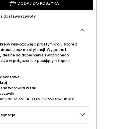
DODAJ DO KOSZYKA
 dostawa i zwroty
krepy wiskozowej o prostym kroju, które z
dopasujesz do stylizacji. Wygodne i
, idealne do dopełnienia swobodnego
także w połączeniu z pasującym topem.
wiskozowa
krój
czna wstawka w talii
dszewki
oduktu: MRNGATTONI - 7781016206001
elęgnacja