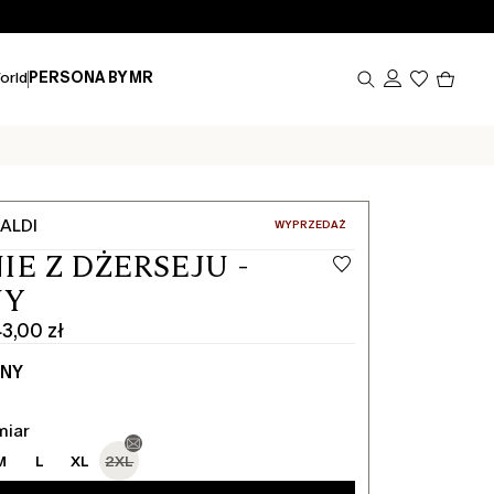
Produk
orld
PERSONA BY MR
w
koszy
0
ALDI
:
WYPRZEDAŻ
IE Z DŻERSEJU -
NY
3,00 zł
NY
miar
M
L
XL
2XL