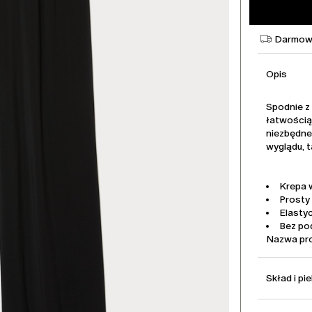
Darmowa
Opis
Spodnie z 
łatwością 
niezbędne
wyglądu, 
Krepa 
Prosty 
Elasty
Bez po
Nazwa pr
Skład i pi