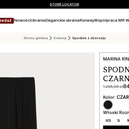
Nie masz konta? ZAREJESTRUJ SIĘ TERAZ
DARMOWA DOSTAWA I ZWROTY
STORE LOCATOR
Nowości
Ubrania
Eleganckie ubrania
Runway
Współpraca.
MR W
zedaż
Strona główna
Dzwony
Spodnie z dżerseju
MARINA RIN
SPODN
CZAR
84
1 205,00 zł
Cena
Aktualna
pierwotna
cena
Kolor:
CZAR
1 205,00
843,00
zł
zł
Włoski Roz
XS
S