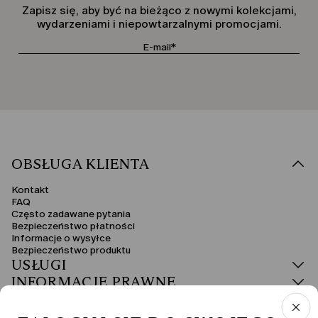
Zapisz się, aby być na bieżąco z nowymi kolekcjami,
wydarzeniami i niepowtarzalnymi promocjami.
OBSŁUGA KLIENTA
Kontakt
FAQ
Często zadawane pytania
Bezpieczeństwo płatności
Informacje o wysyłce
Bezpieczeństwo produktu
USŁUGI
INFORMACJE PRAWNE