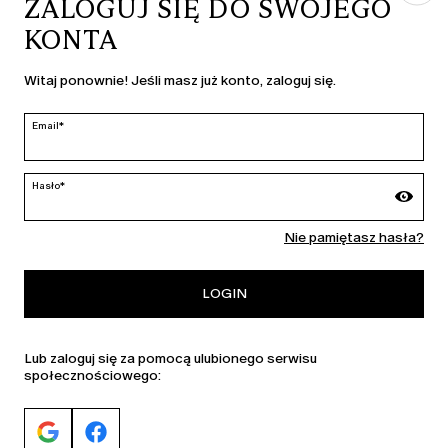
ZALOGUJ SIĘ DO SWOJEGO
KONTA
KRAJ I JĘZYK
Witaj ponownie! Jeśli masz już konto, zaloguj się.
Polska | pl
edycja
Email*
Hasło*
MARINA RINALDI
Nie pamiętasz hasła?
PERSONA
LOGIN
Lub zaloguj się za pomocą ulubionego serwisu
społecznościowego: