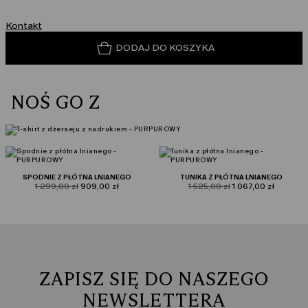
Kontakt
DODAJ DO KOSZYKA
NOŚ GO Z
SPODNIE Z PŁÓTNA LNIANEGO
TUNIKA Z PŁÓTNA LNIANEGO
product.price.original
product.price.sale
product.price.original
product.price.sale
1 299,00 zł
909,00 zł
1 525,00 zł
1 067,00 zł
ZAPISZ SIĘ DO NASZEGO
NEWSLETTERA