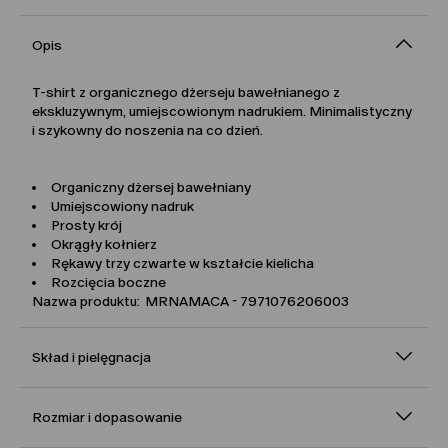
Opis
T-shirt z organicznego dżerseju bawełnianego z
ekskluzywnym, umiejscowionym nadrukiem. Minimalistyczny
i szykowny do noszenia na co dzień.
Organiczny dżersej bawełniany
Umiejscowiony nadruk
Prosty krój
Okrągły kołnierz
Rękawy trzy czwarte w kształcie kielicha
Rozcięcia boczne
Nazwa produktu: MRNAMACA - 7971076206003
Skład i pielęgnacja
Rozmiar i dopasowanie