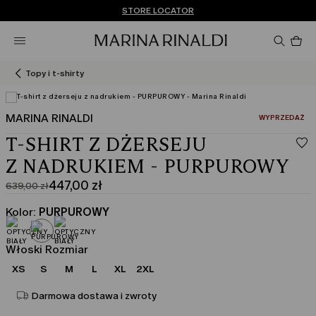
Nie masz konta? ZAREJESTRUJ SIĘ TERAZ
DARMOWA DOSTAWA I ZWROTY
STORE LOCATOR
Pro
w
ko
0
Topy i t-shirty
MARINA RINALDI
:
WYPRZEDAŻ
T-SHIRT Z DŻERSEJU
Z NADRUKIEM - PURPUROWY
447,00 zł
639,00 zł
Cena
Aktualna
pierwotna
cena
Kolor:
PURPUROWY
639,00
447,00
zł
zł
Włoski Rozmiar
XS
S
M
L
XL
2XL
Darmowa dostawa i zwroty