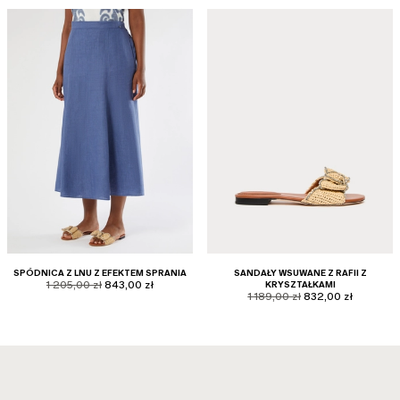
SPÓDNICA Z LNU Z EFEKTEM SPRANIA
SANDAŁY WSUWANE Z RAFII Z
product.price.original
product.price.sale
1 205,00 zł
843,00 zł
KRYSZTAŁKAMI
product.price.original
product.price.sale
1 189,00 zł
832,00 zł