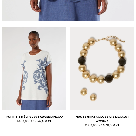
T-SHIRT Z DŻERSEJU BAWEŁNIANEGO
NASZYJNIK I KOLCZYKI Z METALU I
product.price.original
product.price.sale
509,00 zł
356,00 zł
ŻYWICY
product.price.original
product.price.sale
679,00 zł
475,00 zł