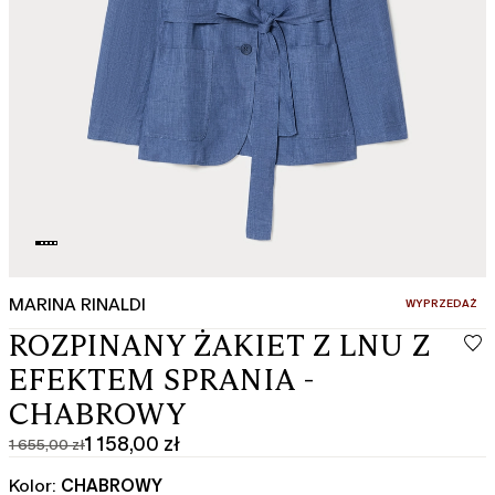
MARINA RINALDI
:
WYPRZEDAŻ
ROZPINANY ŻAKIET Z LNU Z
EFEKTEM SPRANIA -
CHABROWY
1 158,00 zł
1 655,00 zł
Cena
Aktualna
pierwotna
cena
Kolor:
CHABROWY