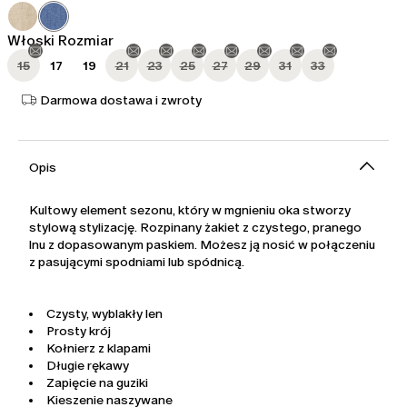
1 655,00
1 158,00
zł
zł
Włoski Rozmiar
15
17
19
21
23
25
27
29
31
33
Darmowa dostawa i zwroty
Opis
Kultowy element sezonu, który w mgnieniu oka stworzy
stylową stylizację. Rozpinany żakiet z czystego, pranego
lnu z dopasowanym paskiem. Możesz ją nosić w połączeniu
z pasującymi spodniami lub spódnicą.
Czysty, wyblakły len
Prosty krój
Kołnierz z klapami
Długie rękawy
Zapięcie na guziki
Kieszenie naszywane