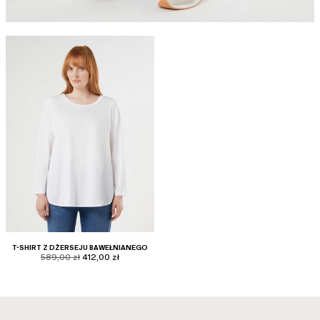
T-SHIRT Z DŻERSEJU BAWEŁNIANEGO
product.price.original
product.price.sale
589,00 zł
412,00 zł