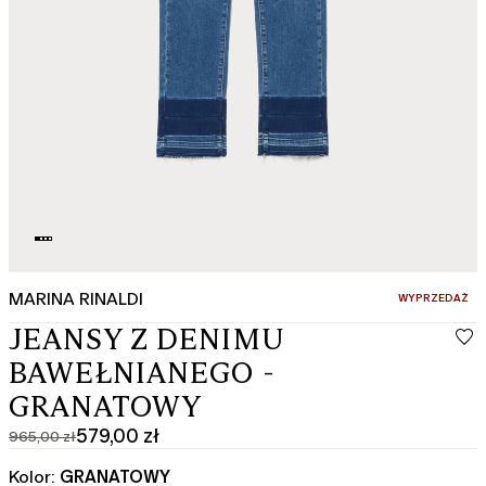
MARINA RINALDI
:
WYPRZEDAŻ
JEANSY Z DENIMU
BAWEŁNIANEGO -
GRANATOWY
579,00 zł
965,00 zł
Cena
Aktualna
pierwotna
cena
Kolor:
GRANATOWY