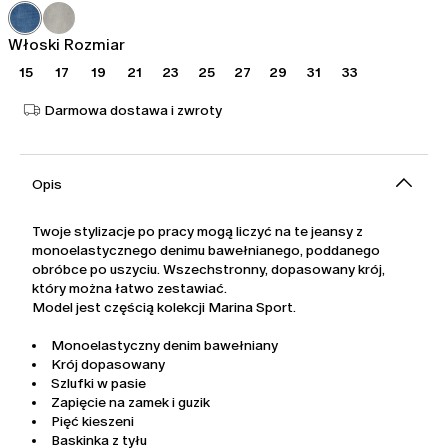
965,00
579,00
zł
zł
Włoski Rozmiar
15
17
19
21
23
25
27
29
31
33
Darmowa dostawa i zwroty
Opis
Twoje stylizacje po pracy mogą liczyć na te jeansy z
monoelastycznego denimu bawełnianego, poddanego
obróbce po uszyciu. Wszechstronny, dopasowany krój,
który można łatwo zestawiać.
Model jest częścią kolekcji Marina Sport.
Monoelastyczny denim bawełniany
Krój dopasowany
Szlufki w pasie
Zapięcie na zamek i guzik
Pięć kieszeni
Baskinka z tyłu