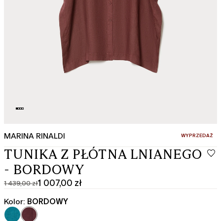
MARINA RINALDI
:
WYPRZEDAŻ
TUNIKA Z PŁÓTNA LNIANEGO
- BORDOWY
1 007,00 zł
1 439,00 zł
Cena
Aktualna
pierwotna
cena
Kolor:
BORDOWY
1 439,00
1 007,00
zł
zł