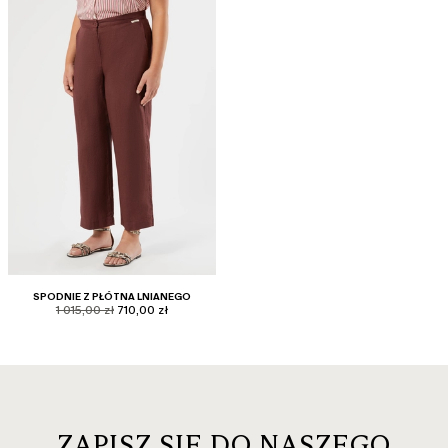
SPODNIE Z PŁÓTNA LNIANEGO
product.price.original
product.price.sale
1 015,00 zł
710,00 zł
ZAPISZ SIĘ DO NASZEGO