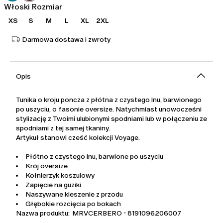
Włoski Rozmiar
XS
S
M
L
XL
2XL
Darmowa dostawa i zwroty
Opis
Tunika o kroju poncza z płótna z czystego lnu, barwionego
po uszyciu, o fasonie oversize. Natychmiast unowocześni
stylizację z Twoimi ulubionymi spodniami lub w połączeniu ze
spodniami z tej samej tkaniny.
Artykuł stanowi cześć kolekcji Voyage.
Płótno z czystego lnu, barwione po uszyciu
Krój oversize
Kołnierzyk koszulowy
Zapięcie na guziki
Naszywane kieszenie z przodu
Głębokie rozcięcia po bokach
Nazwa produktu: MRVCERBERO - 8191096206007