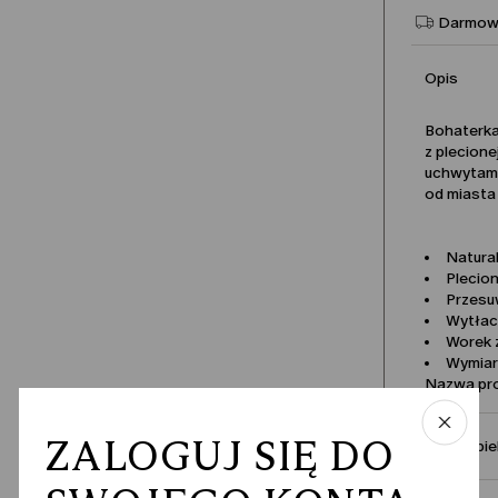
Darmowa
Opis
Bohaterka
z plecione
uchwytami
od miasta 
Natura
Plecio
Przesu
Wytłac
Worek 
Wymiar
Nazwa pr
ZALOGUJ SIĘ DO
Skład i pi