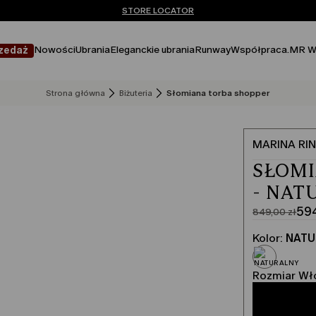
Nie masz konta? ZAREJESTRUJ SIĘ TERAZ
DARMOWA DOSTAWA I ZWROTY
STORE LOCATOR
Nowości
Ubrania
Eleganckie ubrania
Runway
Współpraca.
MR W
zedaż
Strona główna
Biżuteria
Słomiana torba shopper
MARINA RIN
SŁOMI
- NAT
594
849,00 zł
Cena
Aktualna
pierwotna
cena
Kolor:
NATU
849,00
594,00
zł
zł
Rozmiar Wł