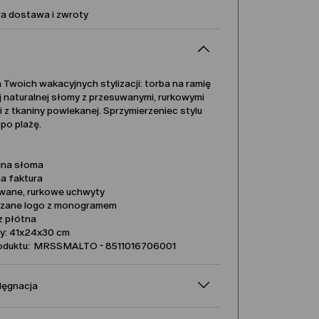
 dostawa i zwroty
 Twoich wakacyjnych stylizacji: torba na ramię
j naturalnej słomy z przesuwanymi, rurkowymi
 z tkaniny powlekanej. Sprzymierzeniec stylu
po plażę.
lna słoma
na faktura
wane, rurkowe uchwyty
zane logo z monogramem
z płótna
y: 41x24x30 cm
oduktu: MRSSMALTO - 8511016706001
elęgnacja