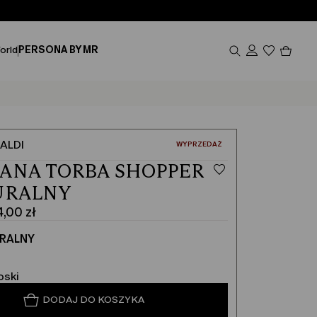
Produk
orld
PERSONA BY MR
w
koszy
0
ALDI
:
WYPRZEDAŻ
ANA TORBA SHOPPER
URALNY
,00 zł
RALNY
oski
DODAJ DO KOSZYKA