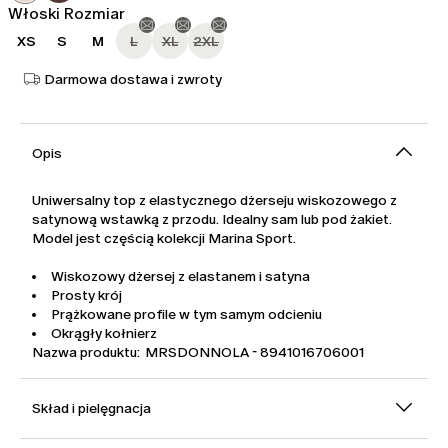
Włoski Rozmiar
XS
S
M
L
XL
2XL
Darmowa dostawa i zwroty
Opis
Uniwersalny top z elastycznego dżerseju wiskozowego z
satynową wstawką z przodu. Idealny sam lub pod żakiet.
Model jest częścią kolekcji Marina Sport.
Wiskozowy dżersej z elastanem i satyna
Prosty krój
Prążkowane profile w tym samym odcieniu
Okrągły kołnierz
Nazwa produktu: MRSDONNOLA - 8941016706001
Skład i pielęgnacja