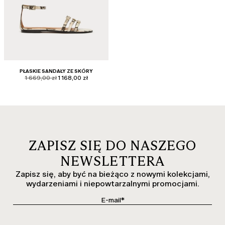
PŁASKIE SANDAŁY ZE SKÓRY
product.price.original
product.price.sale
1 669,00 zł
1 168,00 zł
ZAPISZ SIĘ DO NASZEGO
NEWSLETTERA
Zapisz się, aby być na bieżąco z nowymi kolekcjami,
wydarzeniami i niepowtarzalnymi promocjami.