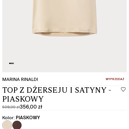
MARINA RINALDI
:
WYPRZEDAŻ
TOP Z DŻERSEJU I SATYNY -
PIASKOWY
356,00 zł
509,00 zł
Cena
Aktualna
pierwotna
cena
Kolor:
PIASKOWY
509,00
356,00
zł
zł