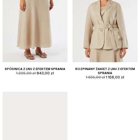
SPÓDNICA Z LNU Z EFEKTEM SPRANIA
ROZPINANY ŻAKIET Z LNU Z EFEKTEM
product.price.original
product.price.sale
1 205,00 zł
843,00 zł
SPRANIA
product.price.original
product.price.sale
1 655,00 zł
1 158,00 zł